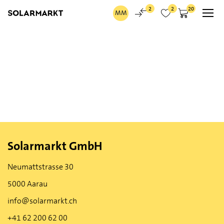
2
2
20
MM
Login zu Solarmarkt
Login
Solarmarkt GmbH
Passwort vergessen
Neumattstrasse 30
Solar Pro Tool
5000 Aarau
info@solarmarkt.ch
+41 62 200 62 00